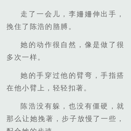
走了一会儿，李姍姍伸出手，
挽住了陈浩的胳膊。
她的动作很自然，像是做了很
多次一样。
她的手穿过他的臂弯，手指搭
在他小臂上，轻轻扣著。
陈浩没有躲，也没有僵硬，就
那么让她挽著，步子放慢了一些，