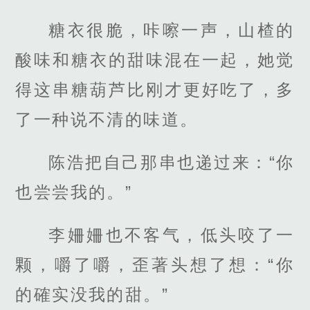
糖衣很脆，咔嚓一声，山楂的
酸味和糖衣的甜味混在一起，她觉
得这串糖葫芦比刚才更好吃了，多
了一种说不清的味道。
陈浩把自己那串也递过来：“你
也尝尝我的。”
李姍姍也不客气，低头咬了一
颗，嚼了嚼，歪著头想了想：“你
的確实没我的甜。”