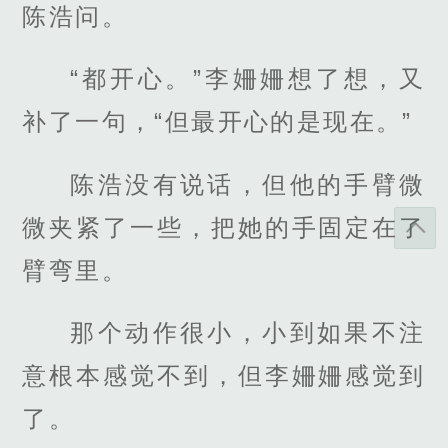
陈浩问。
“都开心。”李姍姍想了想，又
补了一句，“但最开心的是现在。”
陈浩没有说话，但他的手臂微
微夹紧了一些，把她的手固定在了
臂弯里。
那个动作很小，小到如果不注
意根本感觉不到，但李姍姍感觉到
了。