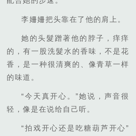
配合她的步速。
李姍姍把头靠在了他的肩上。
她的头髮蹭著他的脖子，痒痒
的，有一股洗髮水的香味，不是花
香，是一种很清爽的、像青草一样
的味道。
“今天真开心。”她说，声音很
轻，像是在说给自己听。
“拍戏开心还是吃糖葫芦开心”