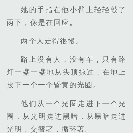
她的手指在他小臂上轻轻敲了
两下，像是在回应。
两个人走得很慢。
路上没有人，没有车，只有路
灯一盏一盏地从头顶掠过，在地上
投下一个一个昏黄的光圈。
他们从一个光圈走进下一个光
圈，从光明走进黑暗，从黑暗走进
光明，交替著，循环著。