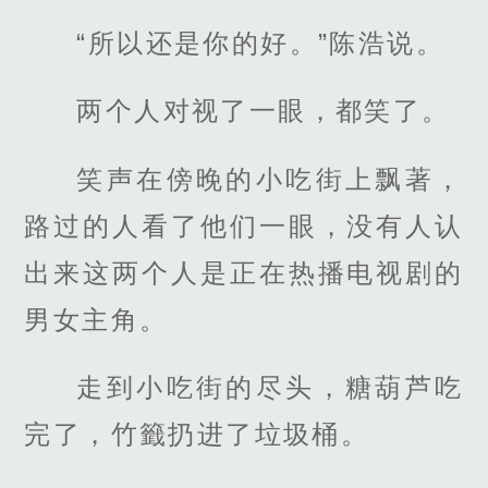
“所以还是你的好。”陈浩说。
两个人对视了一眼，都笑了。
笑声在傍晚的小吃街上飘著，
路过的人看了他们一眼，没有人认
出来这两个人是正在热播电视剧的
男女主角。
走到小吃街的尽头，糖葫芦吃
完了，竹籤扔进了垃圾桶。