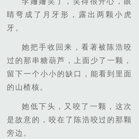
李姍姍笑了，笑得很开心，眼
睛弯成了月牙形，露出两颗小虎
牙。
她把手收回来，看著被陈浩咬
过的那串糖葫芦，上面少了一颗，
留下一个小小的缺口，能看到里面
的山楂核。
她低下头，又咬了一颗，这次
是故意的，咬在了陈浩咬过的那颗
旁边。